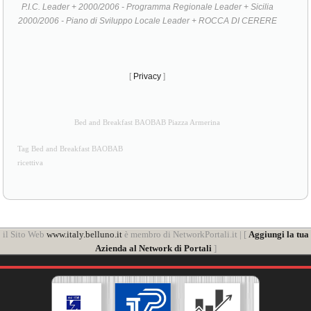
P.I.C. Leader + 2000/2006 - Programma Regionale Leader + Sicilia
2000/2006 - Piano di Sviluppo Locale Leader + ROCCA DI CERERE
[
Privacy
]
Bed and Breakfast BAOBAB Piazza Armerina
Tag Bed and Breakfast BAOBAB
ricettiva
il Sito Web
www.italy.belluno.it
è membro di NetworkPortali.it | [
Aggiungi la tua
Azienda al Network di Portali
]