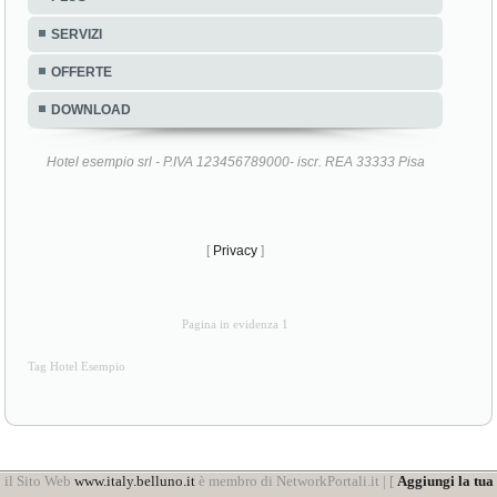
SERVIZI
OFFERTE
DOWNLOAD
Hotel esempio srl - P.IVA 123456789000- iscr. REA 33333 Pisa
[
Privacy
]
Pagina in evidenza 1
Tag Hotel Esempio
il Sito Web
www.italy.belluno.it
è membro di NetworkPortali.it | [
Aggiungi la tua