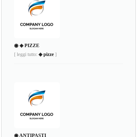
◉ ◈ PIZZE
[ leggi tutto:
◈ pizze
]
◉ ANTIPASTI