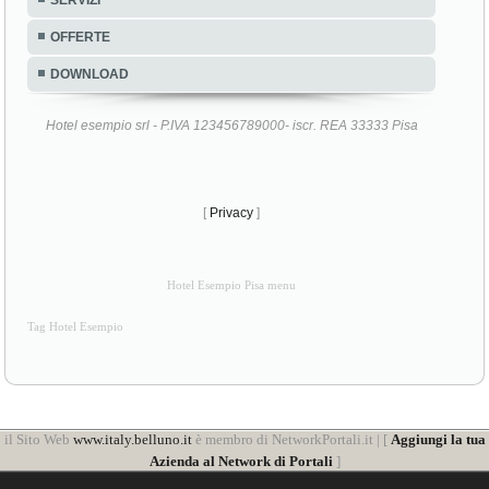
SERVIZI
OFFERTE
DOWNLOAD
Hotel esempio srl - P.IVA 123456789000- iscr. REA 33333 Pisa
[
Privacy
]
Hotel Esempio Pisa menu
Tag Hotel Esempio
il Sito Web
www.italy.belluno.it
è membro di NetworkPortali.it | [
Aggiungi la tua
Azienda al Network di Portali
]