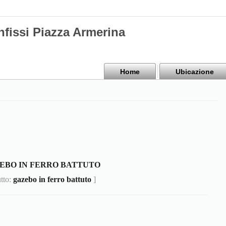
nfissi Piazza Armerina
Home
Ubicazione
EBO IN FERRO BATTUTO
utto:
gazebo in ferro battuto
]