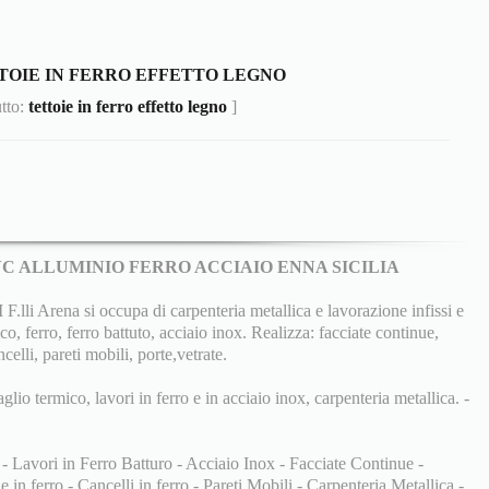
TOIE IN FERRO EFFETTO LEGNO
utto:
tettoie in ferro effetto legno
]
PVC ALLUMINIO FERRO ACCIAIO ENNA SICILIA
 Arena si occupa di carpenteria metallica e lavorazione infissi e
co, ferro, ferro battuto, acciaio inox. Realizza: facciate continue,
ncelli, pareti mobili, porte,vetrate.
aglio termico, lavori in ferro e in acciaio inox, carpenteria metallica. -
 - Lavori in Ferro Batturo - Acciaio Inox - Facciate Continue -
 in ferro - Cancelli in ferro - Pareti Mobili - Carpenteria Metallica -