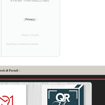
e F.lli snc - P.IVA 00601270861
[
Privacy
]
Tettoie e Gazebi
Tag Arena Costruzione Infissi
ork di Portali
]