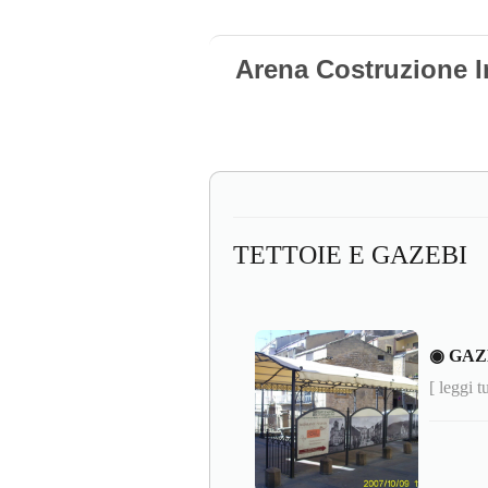
Arena Costruzione I
TETTOIE E GAZEBI
◉ GAZ
[ leggi t