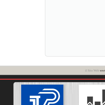
il Sito Web
www.