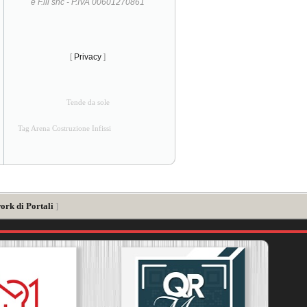
e F.lli snc - P.IVA 00601270861
[
Privacy
]
Tende da sole
Tag Arena Costruzione Infissi
ork di Portali
]