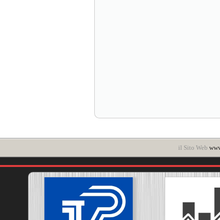
il Sito Web
www.