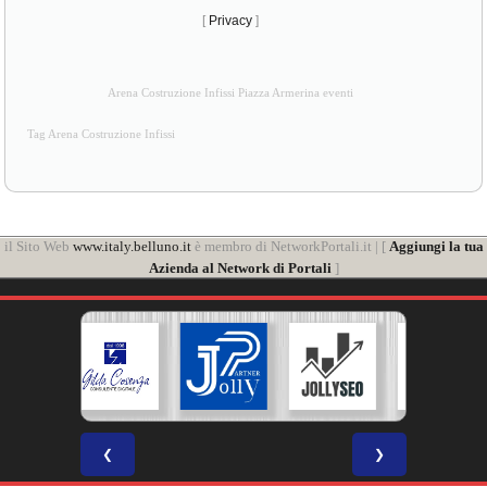
[
Privacy
]
Arena Costruzione Infissi Piazza Armerina eventi
Tag Arena Costruzione Infissi
il Sito Web
www.italy.belluno.it
è membro di NetworkPortali.it | [
Aggiungi la tua
Azienda al Network di Portali
]
❮
❯