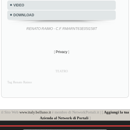
VIDEO
DOWNLOAD
RENATO RAIMO - C.F. RMARNT63E05I158T
[
Privacy
]
TEATRO
Tag Renato Raimo
il Sito Web
www.italy.belluno.it
è membro di NetworkPortali.it | [
Aggiungi la tua
Azienda al Network di Portali
]