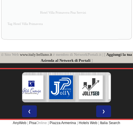
Hotel Villa Primavera Pisa Servizi
Tag Hotel Villa Primavera
il Sito Web
www.italy.belluno.it
è membro di NetworkPortali.it | [
Aggiungi la tua
Azienda al Network di Portali
]
❮
❯
AnyWeb
|
Pisa
Online |
Piazza Armerina
|
Hotels Web
|
Italia Search