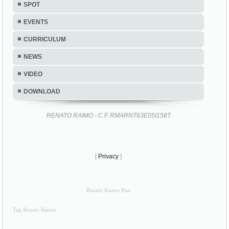
SPOT
EVENTS
CURRICULUM
NEWS
VIDEO
DOWNLOAD
RENATO RAIMO - C.F. RMARNT63E05I158T
[
Privacy
]
Renato Raimo Pisa
Tag Renato Raimo