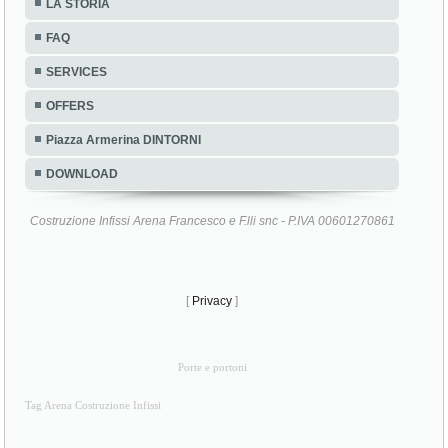
LA STORIA
FAQ
SERVICES
OFFERS
Piazza Armerina DINTORNI
DOWNLOAD
Costruzione Infissi Arena Francesco e F.lli snc - P.IVA 00601270861
[
Privacy
]
Porte e portoni
Tag Arena Costruzione Infissi