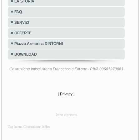
LA STORIA
FAQ
SERVIZI
OFFERTE
Piazza Armerina DINTORNI
DOWNLOAD
Costruzione Infissi Arena Francesco e F.lli snc - P.IVA 00601270861
[
Privacy
]
Porte e portoni
Tag Arena Costruzione Infissi